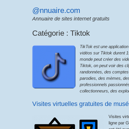
Skip
@nnuaire.com
to
content
Annuaire de sites internet gratuits
Catégorie :
Tiktok
TikTok est une applicatio
vidéos sur Tiktok durent 1
monde peut créer des vidé
Tiktok, on peut voir des 
randonnées, des comptes d
parodies, des mèmes, des 
professionnels passionnés q
collectionneurs, des explo
Visites virtuelles gratuites de mus
Visites vir
ligne par 