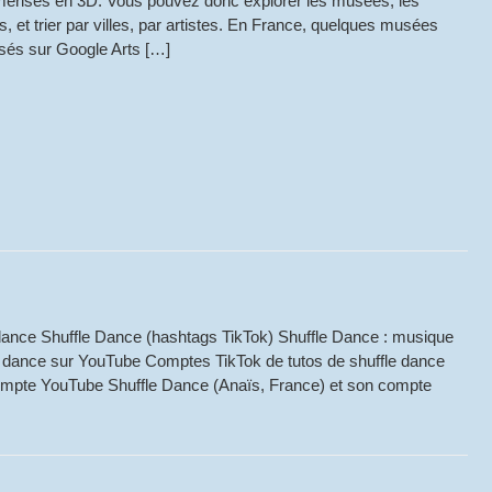
mérisés en 3D. Vous pouvez donc explorer les musées, les
 et trier par villes, par artistes. En France, quelques musées
sés sur Google Arts […]
dance Shuffle Dance (hashtags TikTok) Shuffle Dance : musique
fle dance sur YouTube Comptes TikTok de tutos de shuffle dance
compte YouTube Shuffle Dance (Anaïs, France) et son compte