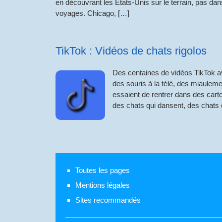
en découvrant les Etats-Unis sur le terrain, pas da
voyages. Chicago, […]
TikTok : Vidéos de chats rigolos
Des centaines de vidéos TikTok av
des souris à la télé, des miaule
essaient de rentrer dans des cart
des chats qui dansent, des chats 
Toutes les pages
Mentions légales
Sites recommandés