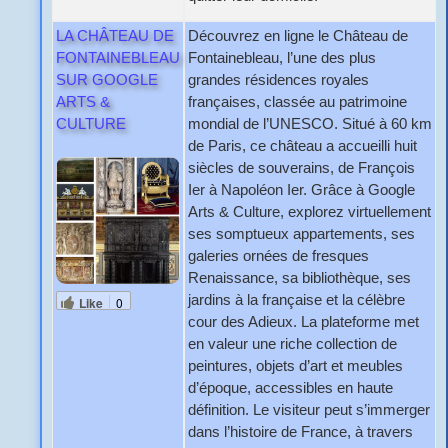
LA CHÂTEAU DE
Découvrez en ligne le Château de
FONTAINEBLEAU
Fontainebleau, l’une des plus
SUR GOOGLE
grandes résidences royales
ARTS &
françaises, classée au patrimoine
CULTURE
mondial de l’UNESCO. Situé à 60 km
de Paris, ce château a accueilli huit
siècles de souverains, de François
Ier à Napoléon Ier. Grâce à Google
Arts & Culture, explorez virtuellement
ses somptueux appartements, ses
galeries ornées de fresques
Renaissance, sa bibliothèque, ses
jardins à la française et la célèbre
Like
0
cour des Adieux. La plateforme met
en valeur une riche collection de
peintures, objets d’art et meubles
d’époque, accessibles en haute
définition. Le visiteur peut s’immerger
dans l’histoire de France, à travers