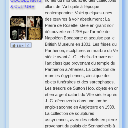
GOOGLE ARTS
riches du monde, avec des collections
& CULTURE
allant de l'Antiquité à l'époque
contemporaine. Voici quelques-unes
des œuvres à voir absolument : La
Pierre de Rosette, stèle en granit noir
découverte en 1799 par l'armée de
Napoléon Bonaparte et acquise par le
British Museum en 1801. Les frises du
Like
0
Parthénon, sculptures en marbre du Ve
siècle avant J.-C., chefs-d'œuvre de
l'art classique provenant du temple du
Parthénon à Athènes. La collection de
momies égyptiennes, ainsi que des
objets funéraires et des sarcophages.
Les trésors de Sutton Hoo, objets en or
et en argent datant du VIIe siècle après
J.-C. découverts dans une tombe
anglo-saxonne en Angleterre en 1939.
La collection de sculptures
assyriennes, avec des reliefs en pierre
provenant du palais de Sennacherib à