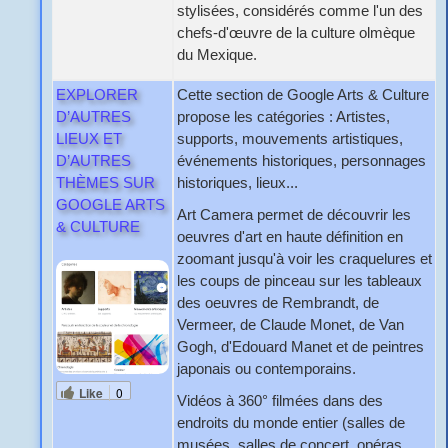
stylisées, considérés comme l'un des
chefs-d'œuvre de la culture olmèque
du Mexique.
EXPLORER
Cette section de Google Arts & Culture
D’AUTRES
propose les catégories : Artistes,
LIEUX ET
supports, mouvements artistiques,
D’AUTRES
événements historiques, personnages
THÈMES SUR
historiques, lieux...
GOOGLE ARTS
Art Camera permet de découvrir les
& CULTURE
oeuvres d'art en haute définition en
zoomant jusqu'à voir les craquelures et
les coups de pinceau sur les tableaux
des oeuvres de Rembrandt, de
Vermeer, de Claude Monet, de Van
Gogh, d'Edouard Manet et de peintres
japonais ou contemporains.
Like
0
Vidéos à 360° filmées dans des
endroits du monde entier (salles de
musées, salles de concert, opéras,