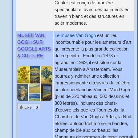
Center est conçu de manière
spectaculaire, avec des bâtiments en
travertin blanc et des structures en
acier modernes.
MUSÉE VAN
Le musée Van Gogh
est un lieu
GOGH SUR
incontournable pour les amateurs d'art
GOOGLE ARTS
qui présente la plus grande collection
& CULTURE
de ce peintre. Fondé en 1973 et
agrandi en 1999, il est situé sur la
Museumplein à Amsterdam. Vous
pourrez y admirer une collection
impressionnante d'œuvres du célèbre
peintre néerlandais Vincent Van Gogh
(plus de 220 tableaux, 500 dessins et
800 lettres), incluant des chefs-
Like
0
d'œuvre tels que les Tournesols, la
Chambre de Van Gogh à Arles, la Nuit
étoilée, autoportrait à l'oreille bandée,
champ de blé aux corbeaux, les
Mangeurs de pommes de terre, portrait