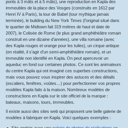
ponts à 3 mâts et à 5 mâts), une reproduction en Kapla des
immeubles de la place des Vosges (construits en 1612 par
Henri IV à Paris), la tour de Babel (tour mythique jamais
terminée), le building du New York Times (l’original situé dans
le quartier de Midtown fait 319 mètres de haut et date de
2007), le Colisée de Rome (le plus grand amphithéâtre romain
construit en une dizaine d’années), une villa romaine (avec
des Kapla rouges et orange pour les tuiles), un cirque antique
(en réalité, il s’agir d’un semi-amphithéâtre romain), et un
immeuble non identifié en Kapla. On peut apercevoir un
aqueduc en fond sur certaines photos. Ce sont les animateurs
du centre Kapla qui ont imaginé ces superbes constructions,
mais vous pouvez vous inspirer des astuces et des détails
(escaliers, fenêtres, voûtes…) pour perfectionner vos propres
modèles Kapla faits à la maison. Nombreux modèles de
constructions en Kapla sur le site officiel de la marque :
bateaux, maisons, tours, immeubles.
Il existe aussi des sites web qui proposent une belle galerie de
modèles à fabriquer en Kapla. Voici quelques exemples :
Site anglais avec une
galerie de photos de réalisations en