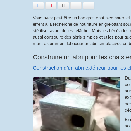
Facebook
Pinterest
Twitter
E-mail
Bluesky
Vous avez peut-être un bon gros chat bien nourri 
errent à la recherche de nourriture en grelottant sous
stériliser avant de les relâcher. Mais les bénévoles 
aussi construire des abris simples et utiles pour qu
montre comment fabriquer un abri simple avec un bac
Construire un abri pour les chats e
Construction d’un abri extérieur pour les c
Dan
de 
sur
exp
ser
déc
Ens
sol