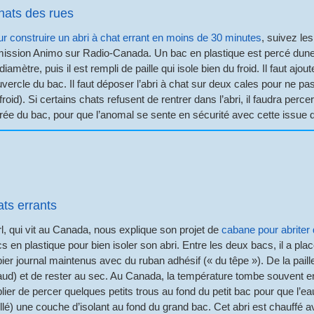
chats des rues
r construire un abri à chat errant en moins de 30 minutes
, suivez le
mission Animo sur Radio-Canada. Un bac en plastique est percé dune
diamètre, puis il est rempli de paille qui isole bien du froid. Il faut ajo
vercle du bac. Il faut déposer l’abri à chat sur deux cales pour ne pas 
froid). Si certains chats refusent de rentrer dans l’abri, il faudra pe
rée du bac, pour que l’anomal se sente en sécurité avec cette issue 
ats errants
l, qui vit au Canada, nous explique son projet de
cabane pour abriter 
s en plastique pour bien isoler son abri. Entre les deux bacs, il a pla
ier journal maintenus avec du ruban adhésif (« du têpe »). De la paill
ud) et de rester au sec. Au Canada, la température tombe souvent en
lier de percer quelques petits trous au fond du petit bac pour que l’e
llé) une couche d’isolant au fond du grand bac. Cet abri est chauff