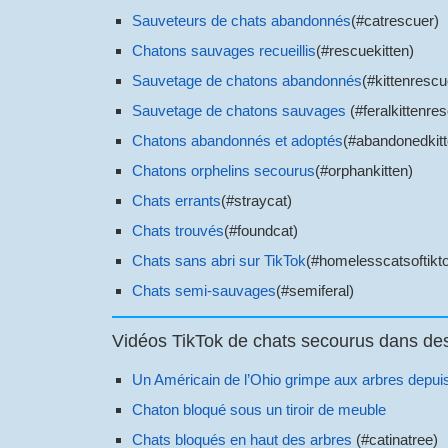
Sauveteurs de chats abandonnés
(#catrescuer)
Chatons sauvages recueillis
(#rescuekitten)
Sauvetage de chatons abandonnés
(#kittenrescu
Sauvetage de chatons sauvages
(#feralkittenre
Chatons abandonnés et adoptés
(#abandonedkitt
Chatons orphelins secourus
(#orphankitten)
Chats errants
(#straycat)
Chats trouvés
(#foundcat)
Chats sans abri sur TikTok
(#homelesscatsoftikt
Chats semi-sauvages
(#semiferal)
Vidéos TikTok de chats secourus dans des 
Un Américain de l’Ohio grimpe aux arbres depu
Chaton bloqué sous un tiroir de meuble
Chats bloqués en haut des arbres
(#catinatree)