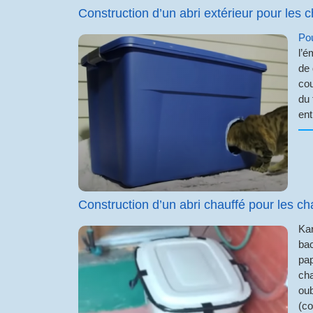
Construction d’un abri extérieur pour les 
Pou
l’é
de 
cou
du 
ent
Construction d’un abri chauffé pour les ch
Kar
bac
pap
cha
oub
(co