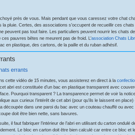
et choyé près de vous. Mais pendant que vous caressez votre chat 
 la pluie. Certes, des associations s’occupent de recueillir ces chats e
ne peuvent pas tout faire. Les particuliers peuvent nourrir les chats d
e ces pauvres bêtes ne meurent pas de froid. L’
association Chats Li
 en plastique, des cartons, de la paille et du ruban adhésif.
rrants
hats errants
s cette vidéo de 15 minutes, vous assisterez en direct à la
confectio
cet abri est constituée d’un bac en plastique transparent avec couve
face. Pourquoi transparent ? La transparence permet de voir la notice e
lique aux curieux l’intérêt de cet abri (pour qu’ils le laissent en plac
a découpée dans une paroi du bac avec un couteau chauffé ou avec une
oupe doit être bien nette, sans bavures.
uite, il faut fabriquer l’intérieur de l’abri en utilisant du carton ond
idement. Le bloc en carton doit être bien calculé car entre ce bloc et l