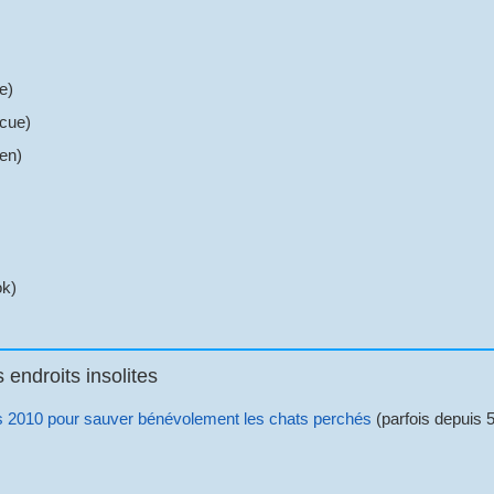
e)
scue)
en)
ok)
endroits insolites
is 2010 pour sauver bénévolement les chats perchés
(parfois depuis 5