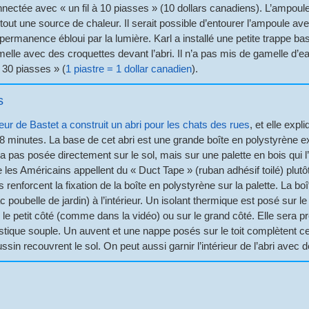
nectée avec « un fil à 10 piasses » (10 dollars canadiens). L’ampoule 
tout une source de chaleur. Il serait possible d’entourer l’ampoule ave
permanence ébloui par la lumière. Karl a installé une petite trappe basc
elle avec des croquettes devant l’abri. Il n’a pas mis de gamelle d’eau 
 30 piasses » (
1 piastre = 1 dollar canadien
).
s
ur de Bastet a construit un abri pour les chats des rues
, et elle expl
8 minutes. La base de cet abri est une grande boîte en polystyrène 
a pas posée directement sur le sol, mais sur une palette en bois qui l’iso
 les Américains appellent du « Duct Tape » (ruban adhésif toilé) plut
s renforcent la fixation de la boîte en polystyrène sur la palette. La b
c poubelle de jardin) à l’intérieur. Un isolant thermique est posé sur le
 le petit côté (comme dans la vidéo) ou sur le grand côté. Elle sera p
stique souple. Un auvent et une nappe posés sur le toit complètent cet a
ssin recouvrent le sol. On peut aussi garnir l’intérieur de l’abri avec de