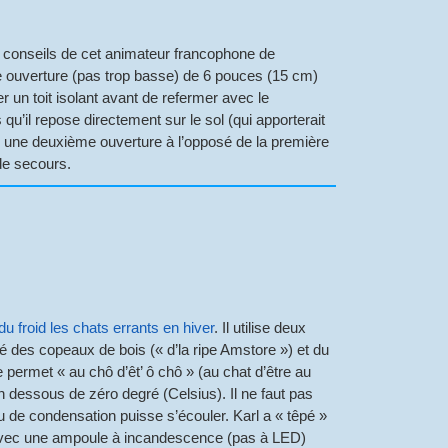
s conseils de cet animateur francophone de
 ouverture (pas trop basse) de 6 pouces (15 cm)
uter un toit isolant avant de refermer avec le
qu’il repose directement sur le sol (qui apporterait
rcer une deuxième ouverture à l’opposé de la première
de secours.
du froid les chats errants en hiver
. Il utilise deux
cé des copeaux de bois (« d’la ripe Amstore ») et du
e permet « au chô d’êt’ ô chô » (au chat d’être au
 dessous de zéro degré (Celsius). Il ne faut pas
au de condensation puisse s’écouler. Karl a « têpé »
é avec une ampoule à incandescence (pas à LED)