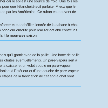
cher car le sol est une source de froid. Une fois les
e pour que l’étanchéité soit parfaite. Mieux que le
 Tape par les Américains. Ce ruban est souvent de
renforcer et étanchéifier l’entrée de la cabane à chat.
 bricoleur émérite pour réaliser cet abri contre les
dant la mauvaise saison.
s qu’il garnit avec de la paille. Une botte de paille
nt des chutes éventuellement). Un pare-vapeur sert à
 de la caisse, et un volet souple en pare-vapeur
isolant à l’intérieur et d’une couche de pare-vapeur
 étapes de la fabrication de cet abri à chat sont