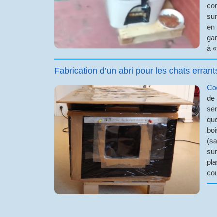
con
sur
en 
gam
à «
Fabrication d’un abri pour les chats errant
Coe
de 
ser
que
boi
(sa
sur
pla
cou