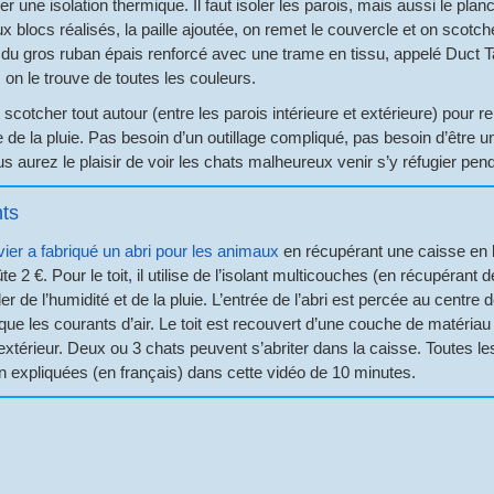
er une isolation thermique. Il faut isoler les parois, mais aussi le plan
x blocs réalisés, la paille ajoutée, on remet le couvercle et on scotch
ser du gros ruban épais renforcé avec une trame en tissu, appelé Duct
on le trouve de toutes les couleurs.
 et scotcher tout autour (entre les parois intérieure et extérieure) pour 
 de la pluie. Pas besoin d’un outillage compliqué, pas besoin d’être un
aurez le plaisir de voir les chats malheureux venir s’y réfugier pen
nts
vier a fabriqué un abri pour les animaux
en récupérant une caisse en boi
te 2 €. Pour le toit, il utilise de l’isolant multicouches (en récupéra
ler de l’humidité et de la pluie. L’entrée de l’abri est percée au centre
que les courants d’air. Le toit est recouvert d’une couche de matériau 
’extérieur. Deux ou 3 chats peuvent s’abriter dans la caisse. Toutes les
n expliquées (en français) dans cette vidéo de 10 minutes.